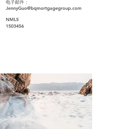
电子邮件：
JennyGuo@bqmortgagegroup.com
NMLS
1503456