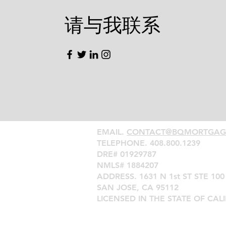
​请与我联系
EMAIL.
CONTACT@BQMORTGAG
TELEPHONE. ‪408.800.1239
DRE# 01929787
NMLS# 1884207
ADDRESS. 1631 N 1st ST STE 100
SAN JOSE, CA 95112
LICENSED IN THE STATE OF CAL