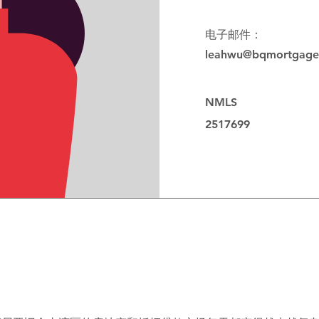
电子邮件：
leahwu@bqmortgage
NMLS
2517699