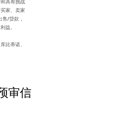
杂和具有挑战
与买家、卖家
出售/贷款，
大利益。
、库比蒂诺、
预审信