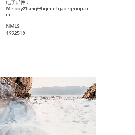
电子邮件：
MelodyZhang@bqmortgagegroup.co
m
NMLS
1992518