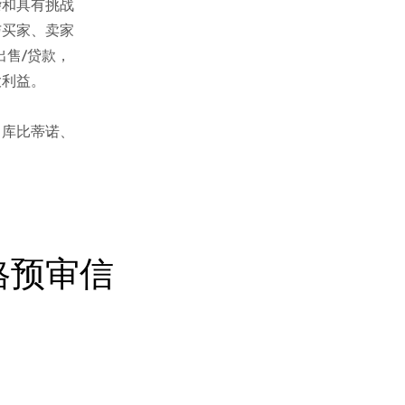
杂和具有挑战
与买家、卖家
出售/贷款，
大利益。
、库比蒂诺、
格预审信