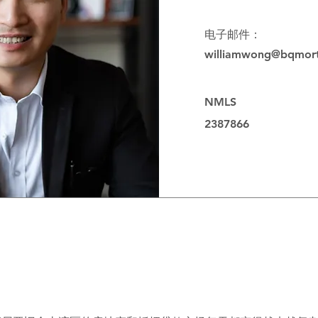
电子邮件：
williamwong@bqmor
NMLS
2387866