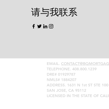
​请与我联系
EMAIL.
CONTACT@BQMORTGAG
TELEPHONE. ‪408.800.1239
DRE# 01929787
NMLS# 1884207
ADDRESS. 1631 N 1st ST STE 100
SAN JOSE, CA 95112
LICENSED IN THE STATE OF CAL